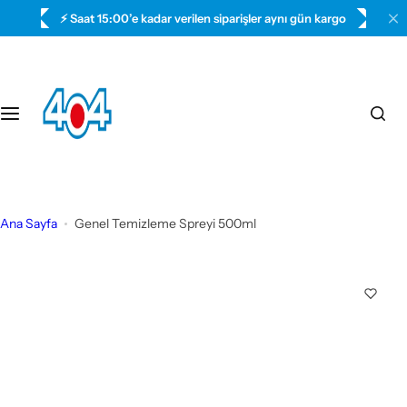
İ
⚡ Saat 15:00’e kadar verilen siparişler aynı gün kargo
ç
💳 Güvenli ödeme seçenekleri
e
r
i
ğ
e
a
t
l
Ana Sayfa
Genel Temizleme Spreyi 500ml
a