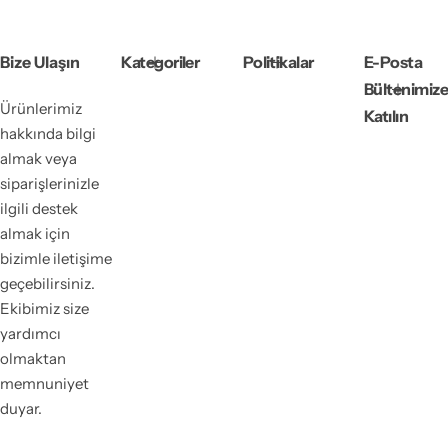
a
y
t
a
ı
t
Bize Ulaşın
Kategoriler
Politikalar
E-Posta
Bültenimiz
Ürünlerimiz
Katılın
hakkında bilgi
almak veya
siparişlerinizle
ilgili destek
almak için
bizimle iletişime
geçebilirsiniz.
Ekibimiz size
yardımcı
olmaktan
memnuniyet
duyar.